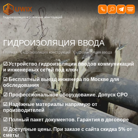
ГИДРОИЗОЛЯЦИЯ ВВОДА
Главная
Гидроизоляция конструкций
Гидроизоляция ввода
☑ Устройство гидроизоляции вводов коммуникаций
и инженерных сетей под ключ
☑ Бесплатный выезд инженера по Москве для
обследования
☑ Профессиональное оборудование. Допуск СРО
☑ Надёжные материалы напрямую от
производителей
☑ Полный пакет документов. Гарантия в договоре
☑ Доступные цены. При заказе с сайта скидка 5% от
сметы