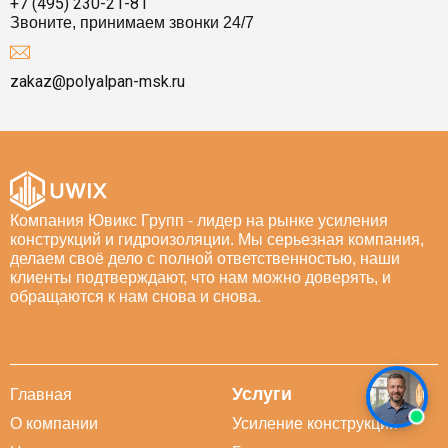
+7 (495) 230-21-81
Звоните, принимаем звонки 24/7
zakaz@polyalpan-msk.ru
Компания Ювикс Групп - лидер на рынке усиления
конструкций и гидроизоляции. Мы серьезная компания,
делаем своё дело с полной ответственностью, наши
клиенты подтверждают, что нам можно доверять, и
обращаются к нам снова и снова.
Услуги
Главная
О компании
Усиление конструкций