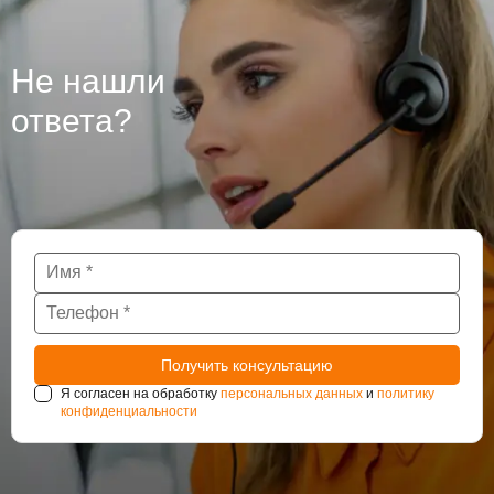
гидроизоляцию бетона, из которого они сделаны, так
как при проведении работ могут использоваться
различные технологии. Крупные подземные
Не нашли
сооружения такие как тоннели и паркинги также
нуждаются в постоянном наблюдении за
ответа?
состоянием гидроизоляции.
Я согласен на обработку
персональных данных
и
политику
конфиденциальности