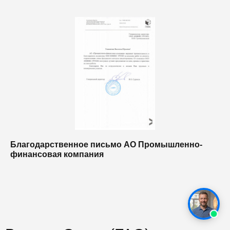
Благодарственное письмо АО Промышленно-
Б
финансовая компания
п
п