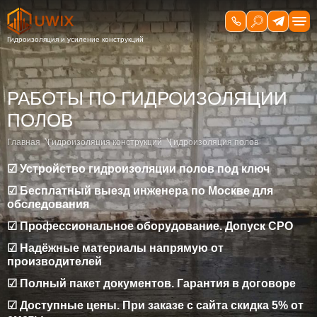
РАБОТЫ ПО ГИДРОИЗОЛЯЦИИ
ПОЛОВ
Главная
Гидроизоляция конструкций
Гидроизоляция полов
☑ Устройство гидроизоляции полов под ключ
☑ Бесплатный выезд инженера по Москве для
обследования
☑ Профессиональное оборудование. Допуск СРО
☑ Надёжные материалы напрямую от
производителей
☑ Полный пакет документов. Гарантия в договоре
☑ Доступные цены. При заказе с сайта скидка 5% от