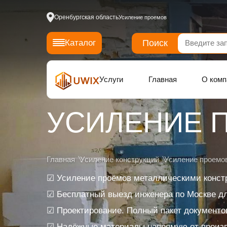
Оренбургская область
Усиление проемов
Поиск
Каталог
Услуги
Главная
О комп
УСИЛЕНИЕ 
Главная
Усиление конструкций
Усиление проемо
☑ Усиление проёмов металлическими конст
☑ Бесплатный выезд инженера по Москве дл
☑ Проектирование. Полный пакет документо
☑ Надёжные материалы напрямую от произ