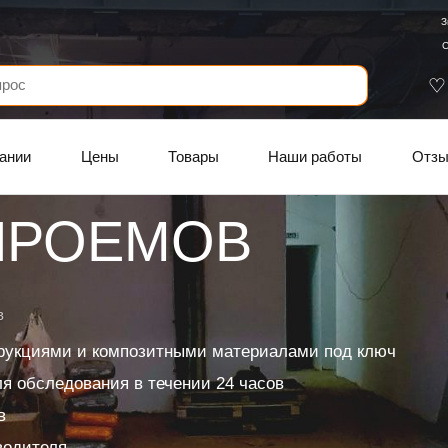
З
С
ании
Цены
Товары
Наши работы
Отз
ПРОЕМОВ
в
рукциями и композитными материалами под ключ
я обследования в течении 24 часов
в
водителя