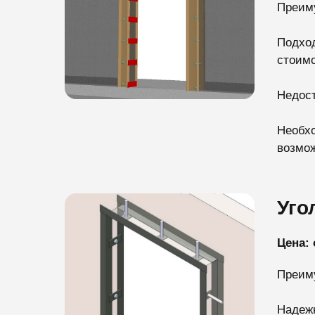
Преим
Подход
стоимо
Недост
Необхо
возмож
Уго
Цена: 
Преим
Надежн