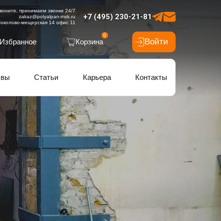
воните, принимаем звонки 24/7
+7 (495) 230-21-81
zakaz@polyalpan-msk.ru
околово-мещерская 14 офис 11
0
Войти
Избранное
Корзина
ывы
Статьи
Карьера
Контакты