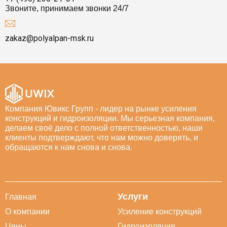
Звоните, принимаем звонки 24/7
zakaz@polyalpan-msk.ru
Компания Ювикс Групп - лидер на рынке усиления
конструкций и гидроизоляции. Мы серьезная компания,
делаем своё дело с полной ответственностью, наши
клиенты подтверждают, что нам можно доверять, и
обращаются к нам снова и снова.
Услуги
Главная
О компании
Усиление конструкций
Цены
Гидроизоляция