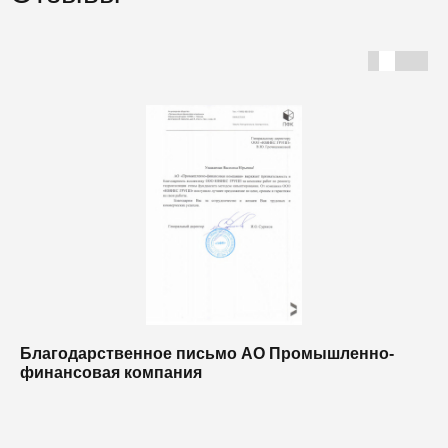
Благодарственное письмо АО Промышленно-
Б
финансовая компания
п
п