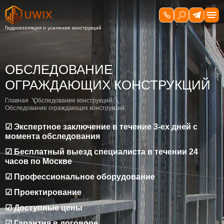
ОБСЛЕДОВАНИЕ
ОГРАЖДАЮЩИХ КОНСТРУКЦИЙ
Главная
Обследование конструкций
Обследование ограждающих конструкций
☑ Экспертное заключение в течение 3-ех дней с
момента обследования
☑ Бесплатный выезд специалиста в течении 24
часов по Москве
☑ Профессиональное оборудование
☑ Проектирование
☑ Доступные цены
☑ Гарантия в договоре