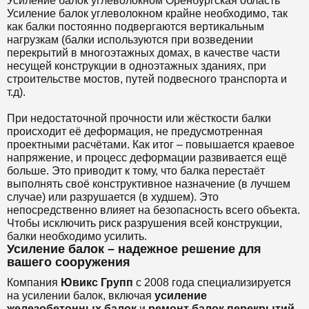
Усиление балок углеволокном Оренбургская область
Усиление балок углеволокном крайне необходимо, так
как балки постоянно подвергаются вертикальным
нагрузкам (балки используются при возведении
перекрытий в многоэтажных домах, в качестве части
несущей конструкции в одноэтажных зданиях, при
строительстве мостов, путей подвесного транспорта и
т.д).
При недостаточной прочности или жёсткости балки
происходит её деформация, не предусмотренная
проектными расчётами. Как итог – повышается краевое
напряжение, и процесс деформации развивается ещё
больше. Это приводит к тому, что балка перестаёт
выполнять своё конструктивное назначение (в лучшем
случае) или разрушается (в худшем). Это
непосредственно влияет на безопасность всего объекта.
Чтобы исключить риск разрушения всей конструкции,
балки необходимо усилить.
Усиление балок – надежное решение для
вашего сооружения
Компания
Ювикс Групп
с 2008 года специализируется
на усилении балок, включая
усиление
железобетонных балок
и
ремонт балок перекрытий
.