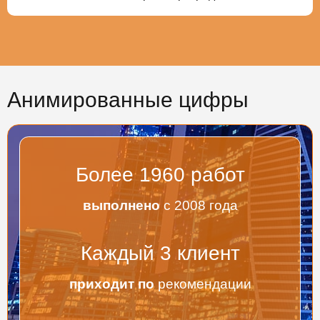
Анимированные цифры
Более
2000
работ
выполнено
с 2008 года
Каждый
3
клиент
приходит по
рекомендации