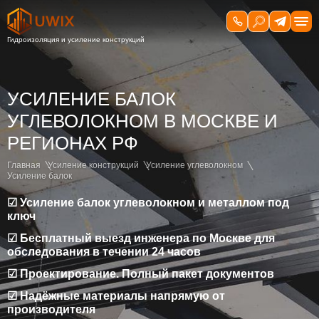
УСИЛЕНИЕ БАЛОК
УГЛЕВОЛОКНОМ В МОСКВЕ И
РЕГИОНАХ РФ
Главная
Усиление конструкций
Усиление углеволокном
Усиление балок
☑ Усиление балок углеволокном и металлом под
ключ
☑ Бесплатный выезд инженера по Москве для
обследования в течении 24 часов
☑ Проектирование. Полный пакет документов
☑ Надёжные материалы напрямую от
производителя