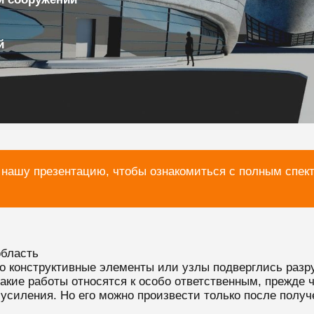
й
 нашу презентацию, чтобы ознакомиться с полным спек
область
его конструктивные элементы или узлы подверглись раз
кие работы относятся к особо ответственным, прежде 
 усиления. Но его можно произвести только после полу