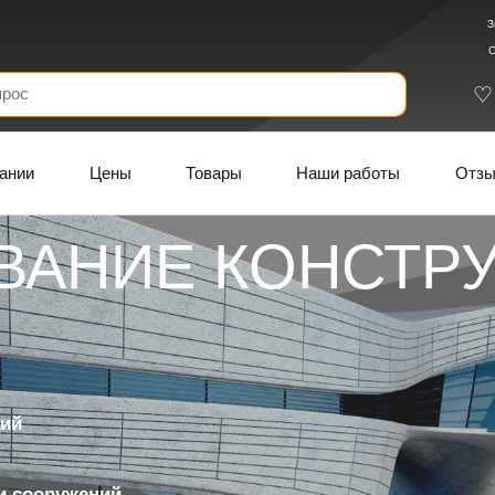
З
С
ании
Цены
Товары
Наши работы
Отз
ВАНИЕ КОНСТР
ций
и сооружений