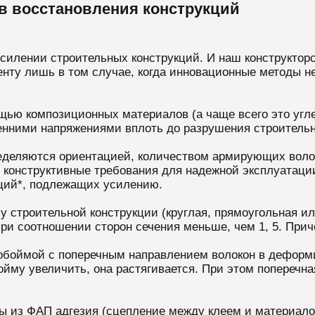
в восстановления конструкций
илении строительных конструкций. И наш конструкторс
енту лишь в том случае, когда инновационные методы н
ощью композиционных материалов (а чаще всего это угл
нними напряжениями вплоть до разрушения строительн
еделяются ориентацией, количеством армирующих волок
т конструктивные требования для надежной эксплуатаци
кций*, подлежащих усилению.
строительной конструкции (круглая, прямоугольная или
и соотношении сторон сечения меньше, чем 1, 5. При
обоймой с поперечным направлением волокон в деформ
ойму увеличить, она растягивается. При этом поперечн
мы из ФАП адгезия (сцепление между клеем и материало