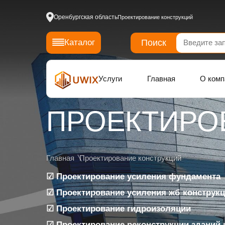
Оренбургская область
Проектирование конструкций
Поиск
Каталог
Услуги
Главная
О комп
ПРОЕКТИРО
Главная
Проектирование конструкций
☑ Проектирование усиления фундамента
☑ Проектирование усиления жб конструк
☑ Проектирование гидроизоляции
☑ Проектирование реконструкции зданий 