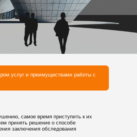
тром услуг и преимуществами работы с
рушению, самое время приступить к их
чем принять решение о способе
чения заключения обследования