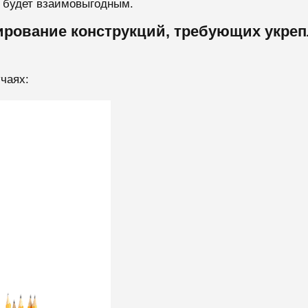
о будет взаимовыгодным.
рование конструкций, требующих укре
учаях: