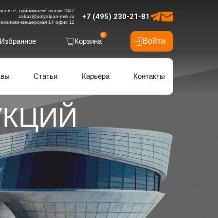
воните, принимаем звонки 24/7
+7 (495) 230-21-81
zakaz@polyalpan-msk.ru
околово-мещерская 14 офис 11
0
Войти
Избранное
Корзина
ывы
Статьи
Карьера
Контакты
УКЦИЙ