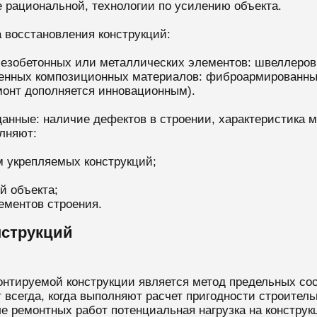
е рациональной, технологии по усилению объекта.
а восстановления конструкций:
езобетонных или металлических элементов: швеллеров, о
менных композиционных материалов: фиброармированны
монт дополняется инновационным).
анные: наличие дефектов в строении, характеристика м
олняют:
м укрепляемых конструкций;
й объекта;
ементов строения.
нструкций
онтируемой конструкции является метод предельных сос
 всегда, когда выполняют расчет пригодности строител
ле ремонтных работ потенциальная нагрузка на констру