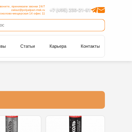
воните, принимаем звонки 24/7
+7 (495) 230-21-81
zakaz@polyalpan-msk.ru
околово-мещерская 14 офис 11
ывы
Статьи
Карьера
Контакты