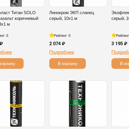
эласт Титан SOLO
Линокром ЭКП сланец
Экофлек
азальт коричневый
серый, 10х1 м
серый, 1
8х1 м
инг: 0
Рейтинг: 0
Рейтинг
 ₽
2 074 ₽
3 195 ₽
обнее
Подробнее
Подроб
корзину
В корзину
В ко