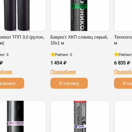
оизол ТПП 3.0 (рулон,
Бикрост ХКП сланец серый,
Техноэл
 м)
10х1 м
м
инг: 0
Рейтинг: 0
Рейтинг
 ₽
1 454 ₽
6 835 ₽
обнее
Подробнее
Подроб
корзину
В корзину
В ко