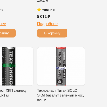
10х1 м
: 0
Рейтинг: 0
5 012 ₽
нее
Подробнее
рзину
В корзину
аст ХКП сланец
Техноэласт Титан SOLO
0х1 м
ЭКМ базальт зеленый микс,
8х1 м