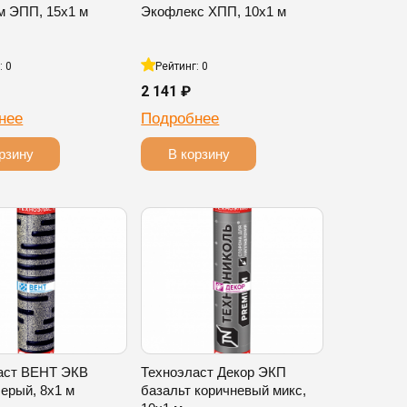
м ЭПП, 15х1 м
Экофлекс ХПП, 10х1 м
: 0
Рейтинг: 0
2 141 ₽
нее
Подробнее
рзину
В корзину
аст ВЕНТ ЭКВ
Техноэласт Декор ЭКП
ерый, 8х1 м
базальт коричневый микс,