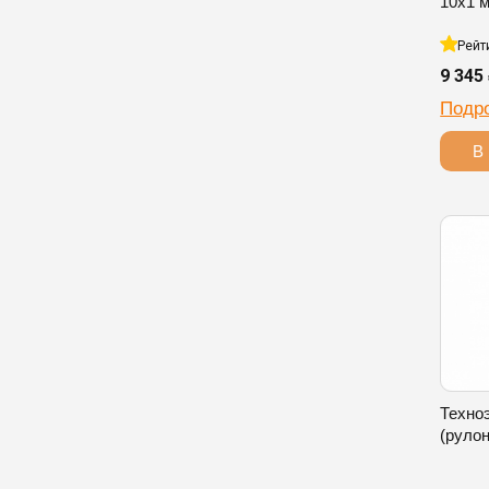
10х1 
Рейт
9 345
Подр
В 
Техно
(рулон