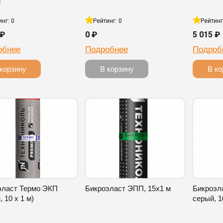
м
инг: 0
Рейтинг: 0
Рейтинг
 ₽
0 ₽
5 015 ₽
обнее
Подробнее
Подроб
корзину
В корзину
В ко
эласт Термо ЭКП
Бикроэласт ЭПП, 15х1 м
Бикроэл
, 10 x 1 м)
серый, 1