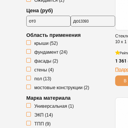
Ожидается
(
2
)
Цена (руб)
от
до
Область применения
Стекл
10 х 1
крыши (
52
)
фундамент (
24
)
Рейт
1 361
фасады (
2
)
Подр
стены (
4
)
пол (
13
)
В 
мостовые конструкции (
2
)
Марка материала
Универсальная (
1
)
ЭКП (
14
)
ТПП (
9
)