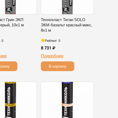
аст Грин ЭКП
Техноэласт Титан SOLO
ерый, 10х1 м
ЭКМ базальт красный микс,
8х1 м
: 0
Рейтинг: 0
8 731 ₽
нее
Подробнее
рзину
В корзину