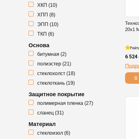
ХКП (
10
)
ΧΠΠ (
8
)
Техно
ЭПП (
10
)
20х1 
ТКП (
6
)
Основа
Рейт
битумная (
2
)
6 524
полиэстер (
21
)
Подр
стеклохолст (
18
)
В 
стеклоткань (
19
)
Защитное покрытие
полимерная пленка (
27
)
сланец (
31
)
Материал
стеклоизол (
6
)