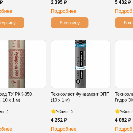
 ₽
2 395 ₽
5 432 ₽
обнее
Подробнее
Подроб
корзину
В корзину
В ко
оид ТУ РКК-350
Техноэласт Фундамент ЭПП
Техноэл
, 10 х 1 м)
(10 х 1 м)
Гидро ЭМ
инг: 0
Рейтинг: 0
Рейтинг
4 252 ₽
4 082 ₽
обнее
Подробнее
Подроб