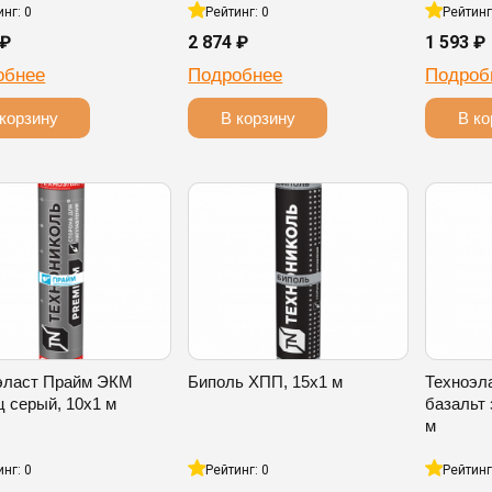
инг: 0
Рейтинг: 0
Рейтинг
 ₽
2 874 ₽
1 593 ₽
обнее
Подробнее
Подроб
корзину
В корзину
В ко
эласт Прайм ЭКМ
Биполь ХПП, 15х1 м
Техноэл
ц серый, 10х1 м
базальт 
м
инг: 0
Рейтинг: 0
Рейтинг