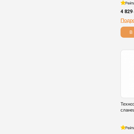
Рейт
4 829
Подр
В 
Техно
слане
Рейт