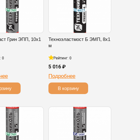
аст Грин ЭПП, 10х1
Техноэластмост Б ЭМП, 8х1
м
: 0
Рейтинг: 0
5 016 ₽
нее
Подробнее
рзину
В корзину