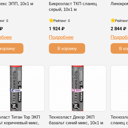
екс ЭПП, 10х1 м
Бикроэласт ТКП сланец
Линокро
серый, 10х1 м
инг: 0
Рейтинг: 0
Рейтинг
 ₽
1 924 ₽
2 844 ₽
обнее
Подробнее
Подроб
корзину
В корзину
В ко
эласт Титан Top ЭКП
Техноэласт Декор ЭКП
Техноэл
 коричневый микс,
базальт синий микс, 10х1 м
сланец с