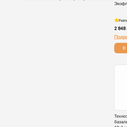
Экофл
Рейт
2 848
Подр
В 
Техно
базальт