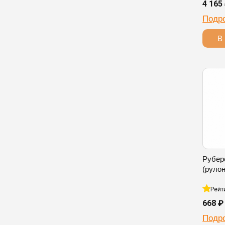
4 165
Подр
В 
Рубер
(рулон
Рейт
668 ₽
Подр