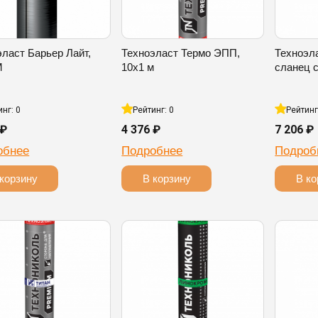
эласт Барьер Лайт,
Техноэласт Термо ЭПП,
Техноэл
М
10х1 м
сланец с
инг: 0
Рейтинг: 0
Рейтинг
 ₽
4 376 ₽
7 206 ₽
обнее
Подробнее
Подроб
корзину
В корзину
В ко