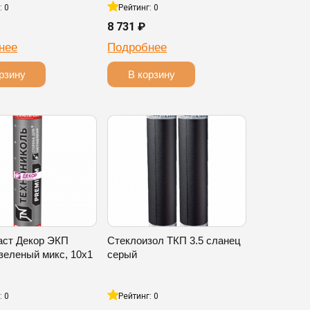
: 0
Рейтинг: 0
8 731 ₽
нее
Подробнее
рзину
В корзину
аст Декор ЭКП
Стеклоизол ТКП 3.5 сланец
зеленый микс, 10х1
серый
: 0
Рейтинг: 0