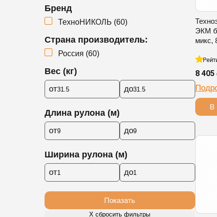
Бренд
Техно
ТехноНИКОЛЬ (
60
)
ЭКМ б
Страна производитель:
микс, 
Россия (
60
)
Рейт
Вес (кг)
8 405
Подр
от
до
В 
Длина рулона (м)
от
до
Ширина рулона (м)
от
до
Показать
Х сбросить фильтры