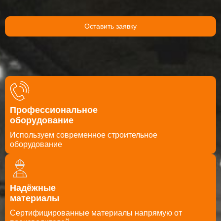
☑ Скидка 5% от сметы при заказе с сайта
Оставить заявку
Оставить заявку
Скачайте нашу презентацию, чтобы ознакомиться с
полным спектром услуг и преимуществами работы с
Профессиональное
нами
оборудование
Скачать презентацию
Используем современное строительное
оборудование
Надёжные
материалы
Cертифицированные материалы напрямую от