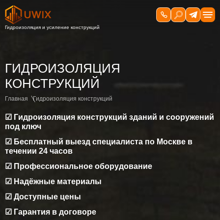
ГИДРОИЗОЛЯЦИЯ
ГИДРОИЗОЛЯЦИЯ
КОНСТРУКЦИЙ
ПОВЕРХНОСТИ
ЖЕЛЕЗОБЕТОННЫХ И
Главная
Гидроизоляция конструкций
БЕТОННЫХ КОНСТРУКЦИЙ
☑ Гидроизоляция конструкций зданий и сооружений
под ключ
Главная
Гидроизоляция конструкций
☑ Бесплатный выезд специалиста по Москве в
☑ Обследование объекта и подготовка заключения
течении 24 часов
☑ Подбор оптимального решения
☑ Профессиональное оборудование
☑ Можем работать в 3 смены
☑ Надёжные материалы
☑ Выполнение работ точно в срок
☑ Доступные цены
☑ Материлы напрямую от производителя
☑ Гарантия в договоре