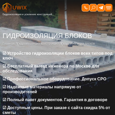
ГИДРОИЗОЛЯЦИЯ БЛОКОВ
Главная
Гидроизоляция конструкций
Гидроизоляция блоков
☑ Устройство гидроизоляции блоков всех типов под
ключ
☑ Бесплатный выезд инженера по Москве для
обследования
☑ Профессиональное оборудование. Допуск СРО
☑ Надёжные материалы напрямую от
производителей
☑ Полный пакет документов. Гарантия в договоре
☑ Доступные цены. При заказе с сайта скидка 5% от
сметы