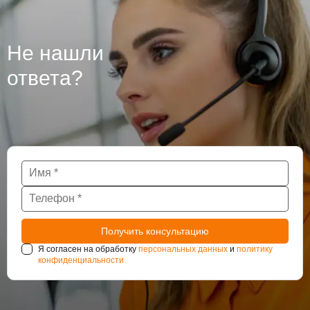
гидроизоляцию бетона, из которого они сделаны, так
как при проведении работ могут использоваться
различные технологии. Крупные подземные
Не нашли
сооружения такие как тоннели и паркинги также
нуждаются в постоянном наблюдении за
ответа?
состоянием гидроизоляции.
Я согласен на обработку
персональных данных
и
политику
конфиденциальности