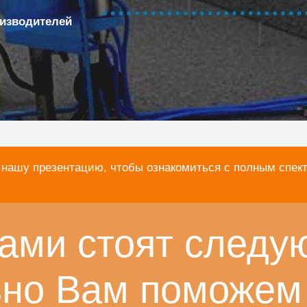
изводителей
 нашу презентацию, чтобы ознакомиться с полным спек
ами стоят следу
ьно Вам поможем