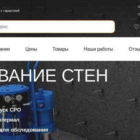
З
с гарантией
С
ании
Цены
Товары
Наши работы
Отз
ВАНИЕ СТЕН
уск СРО
материал
для обследования