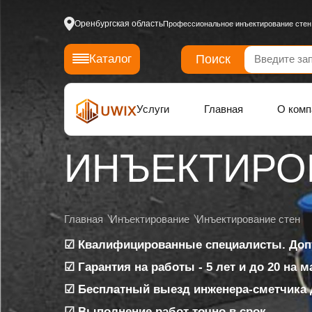
Оренбургская область
Профессиональное инъектирование стен 
Поиск
Каталог
Услуги
Главная
О комп
ИНЪЕКТИРО
Главная
Инъектирование
Инъектирование стен
☑ Квалифицированные специалисты. Доп
☑ Гарантия на работы - 5 лет и до 20 на 
☑ Бесплатный выезд инженера-сметчика 
☑ Выполнение работ точно в срок