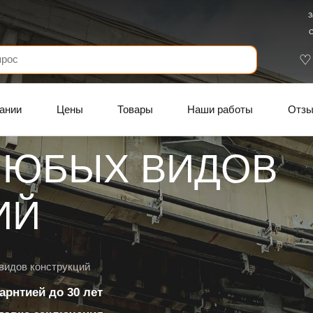
З
С
ании
Цены
Товары
Наши работы
Отз
ЛЮБЫХ ВИДОВ
ИЙ
видов конструкций
арнтией до 30 лет