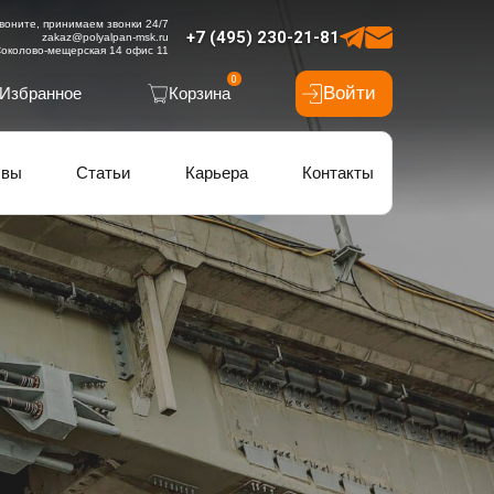
воните, принимаем звонки 24/7
+7 (495) 230-21-81
zakaz@polyalpan-msk.ru
околово-мещерская 14 офис 11
0
Войти
Избранное
Корзина
ывы
Статьи
Карьера
Контакты