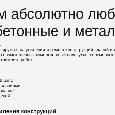
м абсолютно лю
бетонные и мета
ь
изируется на усилении и ремонте конструкций зданий 
до промышленных комплексов. Используем современные 
стоимость работ.
бъекта.
 зданиями.
ование.
еной.
иления конструкций