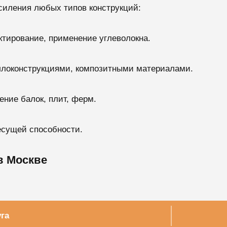
силения любых типов конструкций:
тирование, применение углеволокна.
ллоконструкциями, композитными материалами.
ение балок, плит, ферм.
есущей способности.
в Москве
га