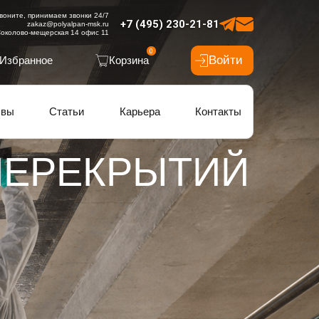
воните, принимаем звонки 24/7
+7 (495) 230-21-81
zakaz@polyalpan-msk.ru
околово-мещерская 14 офис 11
0
Войти
Избранное
Корзина
ывы
Статьи
Карьера
Контакты
ПЕРЕКРЫТИЙ