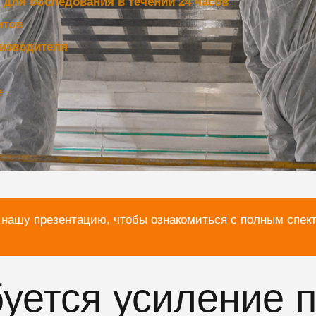
для обследования в течении 24 часов
нтов
изводителя
е
 нашу презентацию, чтобы ознакомиться с полным спек
буется усиление 