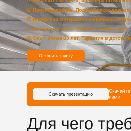
☑ Бесплатный выезд инженера по Москве 
☑ Проектирование. Полный пакет докуме
☑ Надёжные материалы напрямую от про
☑ Доступные цены. Работы точно в срок
☑ Опыт более 10 лет. Гарантия в договор
Оставить заявку
Скачайте
Скачать презентацию
нами
Для чего тре