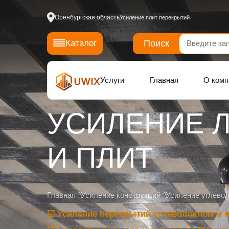
Оренбургская область
Усиление плит перекрытий
Поиск
Каталог
Услуги
Главная
О комп
УСИЛЕНИЕ 
И ПЛИТ
Главная
Усиление конструкций
Усиление углево
☑ Усиление перекрытий углеволокном и 