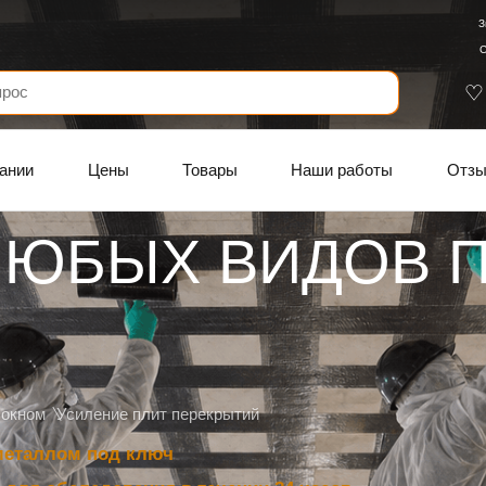
З
С
ании
Цены
Товары
Наши работы
Отз
ЛЮБЫХ ВИДОВ 
локном
Усиление плит перекрытий
металлом под ключ