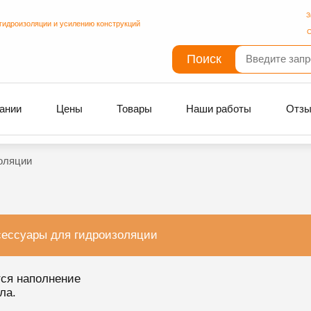
З
гидроизоляции и усилению конструкций
С
Поиск
ании
Цены
Товары
Наши работы
Отз
оляции
сессуары для гидроизоляции
ся наполнение
ла.