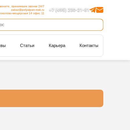
воните, принимаем звонки 24/7
+7 (495) 230-21-81
zakaz@polyalpan-msk.ru
околово-мещерская 14 офис 11
ывы
Статьи
Карьера
Контакты