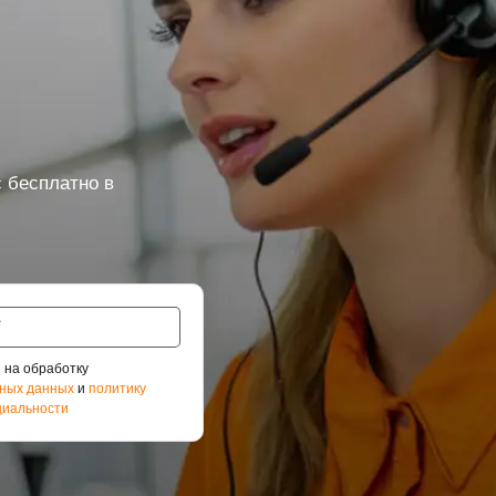
 бесплатно в
 на обработку
ных данных
и
политику
иальности