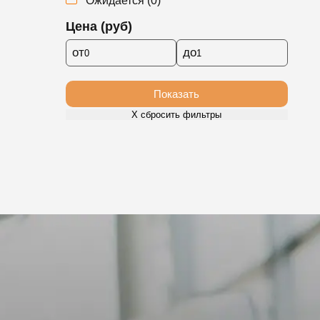
Ожидается
(
0
)
Цена (руб)
от
до
Показать
Х сбросить фильтры