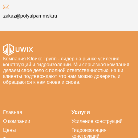
zakaz@polyalpan-msk.ru
Компания Ювикс Групп - лидер на рынке усиления
конструкций и гидроизоляции. Мы серьезная компания,
делаем своё дело с полной ответственностью, наши
клиенты подтверждают, что нам можно доверять, и
обращаются к нам снова и снова.
Услуги
Главная
О компании
Усиление конструкций
Цены
Гидроизоляция
конструкций