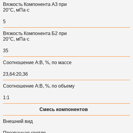
Вязкость Компонента А3 при
20°С, мПа·с
5
Вязкость Компонента Б2 при
20°С, мПа·с
35
Соотношение А:В, %, по массе
23,64:20,36
Соотношение А:В, %, по объему
1:1
Смесь компонентов
Внешний вид
Прозрачная светло-