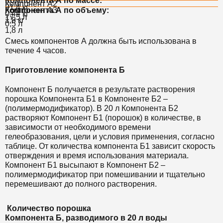
Компонента А по массе:
Компонент А2
21,4 кг
Компонент А3
Компонента А по объему:
0,44 кг
17,5 л
1,8 кг
0,5 л
1,8 л
Смесь компонентов А должна быть использована в
течение 4 часов.
Приготовление компонента Б
Компонент Б получается в результате растворения
порошка Компонента Б1 в Компоненте Б2 –
(полимермодификатор). В 20 л Компонента Б2
растворяют Компонент Б1 (порошок) в количестве, в
зависимости от необходимого времени
гелеобразования, цели и условия применения, согласно
таблице. От количества компонента Б1 зависит скорость
отверждения и время использования материала.
Компонент Б1 высыпают в Компонент Б2 –
полимермодификатор при помешивании и тщательно
перемешивают до полного растворения.
Количество порошка
Компонента Б, разводимого в 20 л воды